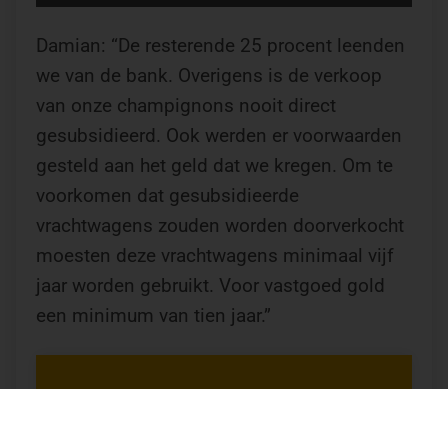
Damian: “De resterende 25 procent leenden
we van de bank. Overigens is de verkoop
van onze champignons nooit direct
gesubsidieerd. Ook werden er voorwaarden
gesteld aan het geld dat we kregen. Om te
voorkomen dat gesubsidieerde
vrachtwagens zouden worden doorverkocht
moesten deze vrachtwagens minimaal vijf
jaar worden gebruikt. Voor vastgoed gold
een minimum van tien jaar.”