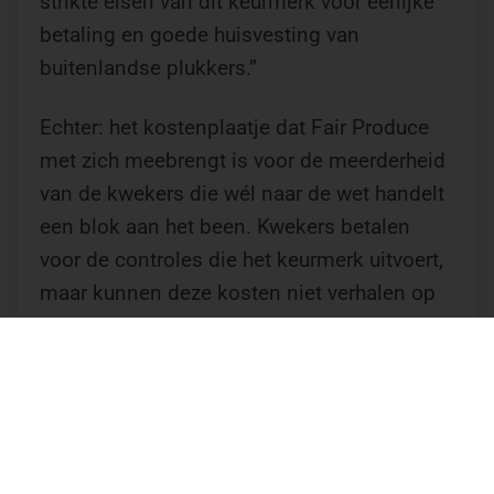
strikte eisen van dit keurmerk voor eerlijke
betaling en goede huisvesting van
buitenlandse plukkers.”
Echter: het kostenplaatje dat Fair Produce
met zich meebrengt is voor de meerderheid
van de kwekers die wél naar de wet handelt
een blok aan het been. Kwekers betalen
voor de controles die het keurmerk uitvoert,
maar kunnen deze kosten niet verhalen op
hun klanten, de supermarkten.
OP ZOEK NAAR DE MAKERS