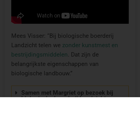
Mees Visser: “Bij biologische boerderij
Landzicht telen we
zonder kunstmest en
bestrijdingsmiddelen
. Dat zijn de
belangrijkste eigenschappen van
biologische landbouw.”
Samen met Margriet op bezoek bij
biologische boerderij Landzicht
Robuust ecologisch
evenwicht